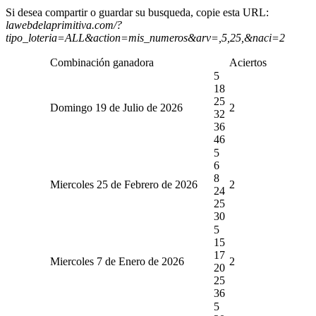
Si desea compartir o guardar su busqueda, copie esta URL:
lawebdelaprimitiva.com/?
tipo_loteria=ALL&action=mis_numeros&arv=,5,25,&naci=2
Combinación ganadora
Aciertos
5
18
25
Domingo 19 de Julio de 2026
2
32
36
46
5
6
8
Miercoles 25 de Febrero de 2026
2
24
25
30
5
15
17
Miercoles 7 de Enero de 2026
2
20
25
36
5