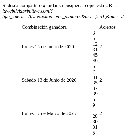
Si desea compartir o guardar su busqueda, copie esta URL:
lawebdelaprimitiva.com/?
tipo_loteria=ALL&action=mis_numeros&arv=,5,31,&naci=2
Combinación ganadora
Aciertos
3
5
12
Lunes 15 de Junio de 2026
2
31
45
46
5
7
31
Sabado 13 de Junio de 2026
2
35
37
39
5
9
11
Lunes 17 de Marzo de 2025
2
28
30
31
5