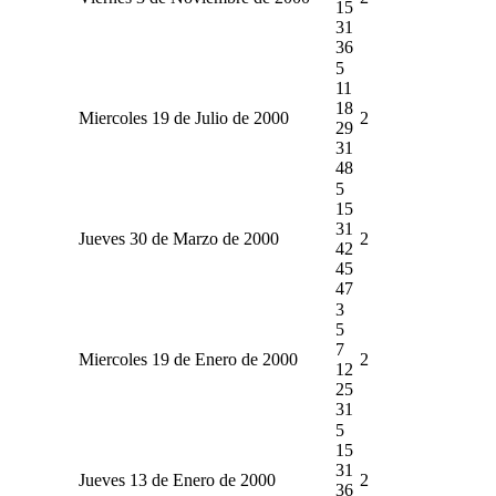
15
31
36
5
11
18
Miercoles 19 de Julio de 2000
2
29
31
48
5
15
31
Jueves 30 de Marzo de 2000
2
42
45
47
3
5
7
Miercoles 19 de Enero de 2000
2
12
25
31
5
15
31
Jueves 13 de Enero de 2000
2
36