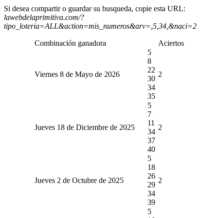
Si desea compartir o guardar su busqueda, copie esta URL:
lawebdelaprimitiva.com/?
tipo_loteria=ALL&action=mis_numeros&arv=,5,34,&naci=2
Combinación ganadora
Aciertos
5
8
22
Viernes 8 de Mayo de 2026
2
30
34
35
5
7
11
Jueves 18 de Diciembre de 2025
2
34
37
40
5
18
26
Jueves 2 de Octubre de 2025
2
29
34
39
5