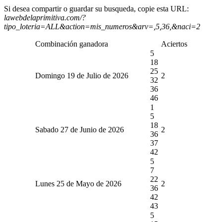
Si desea compartir o guardar su busqueda, copie esta URL:
lawebdelaprimitiva.com/?
tipo_loteria=ALL&action=mis_numeros&arv=,5,36,&naci=2
Combinación ganadora
Aciertos
5
18
25
Domingo 19 de Julio de 2026
2
32
36
46
1
5
18
Sabado 27 de Junio de 2026
2
36
37
42
5
7
22
Lunes 25 de Mayo de 2026
2
36
42
43
5