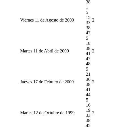
38
1
5
15
Viernes 11 de Agosto de 2000
2
33
38
47
5
18
38
Martes 11 de Abril de 2000
2
41
47
48
5
21
36
Jueves 17 de Febrero de 2000
2
38
41
44
5
16
19
Martes 12 de Octubre de 1999
2
33
38
45