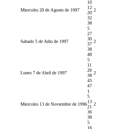
10
12
Miercoles 20 de Agosto de 1997
2
20
32
38
5
27
30
Sabado 5 de Julio de 1997
2
37
38
48
5
11
26
Lunes 7 de Abril de 1997
2
38
45
47
1
5
13
Miercoles 13 de Noviembre de 1996
2
21
36
38
5
16