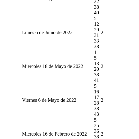
22
38
40
5
12
29
Lunes 6 de Junio de 2022
2
31
33
38
1
5
13
Miercoles 18 de Mayo de 2022
2
20
38
41
5
16
17
Viernes 6 de Mayo de 2022
2
28
38
43
5
25
36
Miercoles 16 de Febrero de 2022
2
38