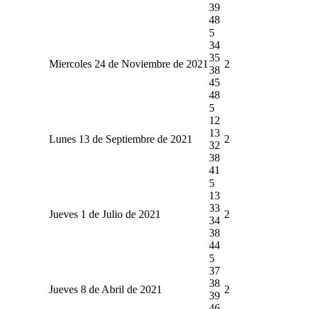
39
48
5
34
35
Miercoles 24 de Noviembre de 2021
2
38
45
48
5
12
13
Lunes 13 de Septiembre de 2021
2
32
38
41
5
13
33
Jueves 1 de Julio de 2021
2
34
38
44
5
37
38
Jueves 8 de Abril de 2021
2
39
46