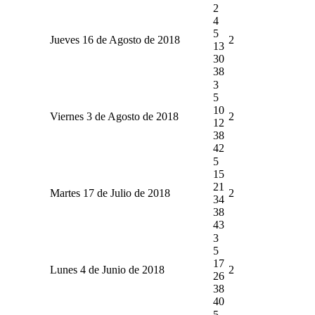
2
4
5
Jueves 16 de Agosto de 2018
2
13
30
38
3
5
10
Viernes 3 de Agosto de 2018
2
12
38
42
5
15
21
Martes 17 de Julio de 2018
2
34
38
43
3
5
17
Lunes 4 de Junio de 2018
2
26
38
40
5