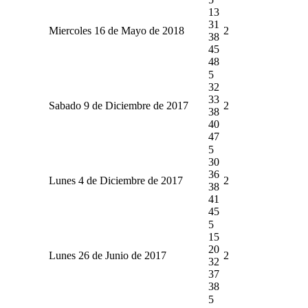
13
31
Miercoles 16 de Mayo de 2018
2
38
45
48
5
32
33
Sabado 9 de Diciembre de 2017
2
38
40
47
5
30
36
Lunes 4 de Diciembre de 2017
2
38
41
45
5
15
20
Lunes 26 de Junio de 2017
2
32
37
38
5