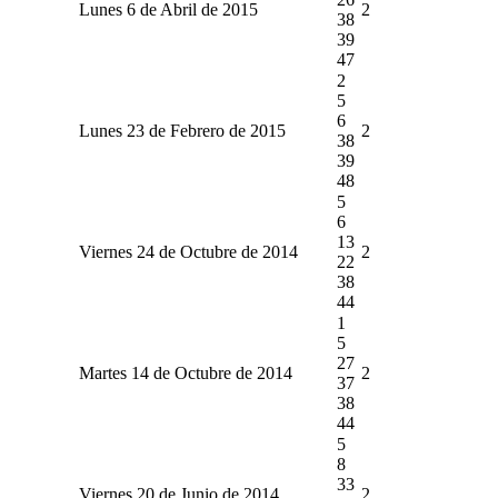
Lunes 6 de Abril de 2015
2
38
39
47
2
5
6
Lunes 23 de Febrero de 2015
2
38
39
48
5
6
13
Viernes 24 de Octubre de 2014
2
22
38
44
1
5
27
Martes 14 de Octubre de 2014
2
37
38
44
5
8
33
Viernes 20 de Junio de 2014
2