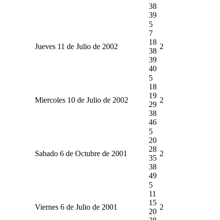
38
39
5
7
18
Jueves 11 de Julio de 2002
2
38
39
40
5
18
19
Miercoles 10 de Julio de 2002
2
29
38
46
5
20
28
Sabado 6 de Octubre de 2001
2
35
38
49
5
11
15
Viernes 6 de Julio de 2001
2
20