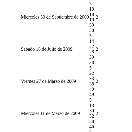
5
13
18
Miercoles 30 de Septiembre de 2009
2
19
30
38
5
14
22
Sabado 18 de Julio de 2009
2
28
30
38
5
22
33
Viernes 27 de Marzo de 2009
2
38
40
49
5
13
30
Miercoles 11 de Marzo de 2009
2
32
38
46