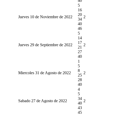
40
5
16
20
Jueves 10 de Noviembre de 2022
2
34
40
46
5
14
17
Jueves 29 de Septiembre de 2022
2
21
27
40
1
5
8
Miercoles 31 de Agosto de 2022
2
25
28
40
4
5
34
Sabado 27 de Agosto de 2022
2
40
43
45