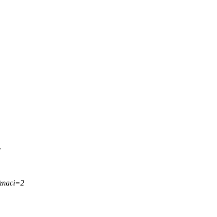
.
&naci=2