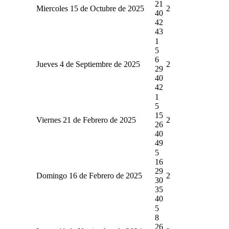
21
Miercoles 15 de Octubre de 2025
2
40
42
43
1
5
6
Jueves 4 de Septiembre de 2025
2
29
40
42
1
5
15
Viernes 21 de Febrero de 2025
2
26
40
49
5
16
29
Domingo 16 de Febrero de 2025
2
30
35
40
5
8
26