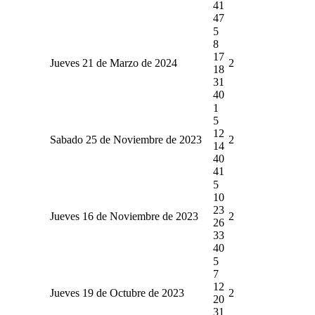
41
47
5
8
17
Jueves 21 de Marzo de 2024
2
18
31
40
1
5
12
Sabado 25 de Noviembre de 2023
2
14
40
41
5
10
23
Jueves 16 de Noviembre de 2023
2
26
33
40
5
7
12
Jueves 19 de Octubre de 2023
2
20
31