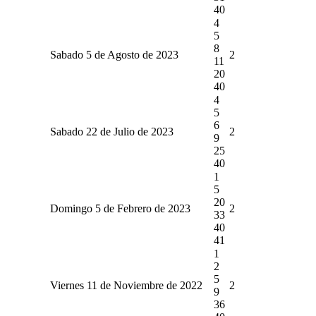
40
4
5
8
Sabado 5 de Agosto de 2023
2
11
20
40
4
5
6
Sabado 22 de Julio de 2023
2
9
25
40
1
5
20
Domingo 5 de Febrero de 2023
2
33
40
41
1
2
5
Viernes 11 de Noviembre de 2022
2
9
36