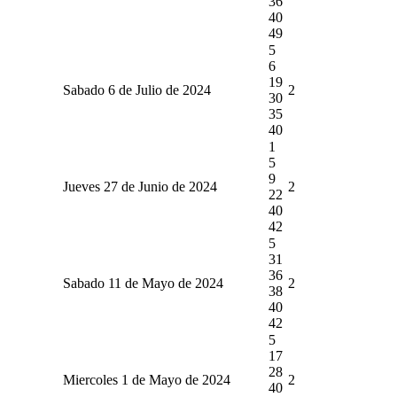
36
40
49
5
6
19
Sabado 6 de Julio de 2024
2
30
35
40
1
5
9
Jueves 27 de Junio de 2024
2
22
40
42
5
31
36
Sabado 11 de Mayo de 2024
2
38
40
42
5
17
28
Miercoles 1 de Mayo de 2024
2
40