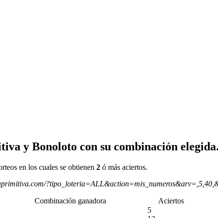
tiva y Bonoloto con su combinación elegida
orteos en los cuales se obtienen
2
ó más aciertos.
aprimitiva.com/?tipo_loteria=ALL&action=mis_numeros&arv=,5,40,
Combinación ganadora
Aciertos
5