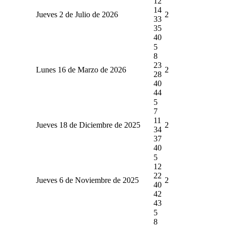
12
14
Jueves 2 de Julio de 2026
2
33
35
40
5
8
23
Lunes 16 de Marzo de 2026
2
28
40
44
5
7
11
Jueves 18 de Diciembre de 2025
2
34
37
40
5
12
22
Jueves 6 de Noviembre de 2025
2
40
42
43
5
8