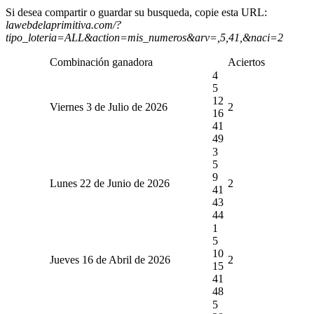
Si desea compartir o guardar su busqueda, copie esta URL:
lawebdelaprimitiva.com/?
tipo_loteria=ALL&action=mis_numeros&arv=,5,41,&naci=2
Combinación ganadora
Aciertos
4
5
12
Viernes 3 de Julio de 2026
2
16
41
49
3
5
9
Lunes 22 de Junio de 2026
2
41
43
44
1
5
10
Jueves 16 de Abril de 2026
2
15
41
48
5