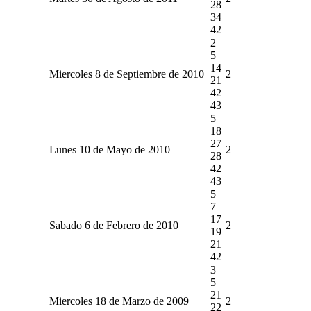
28
34
42
2
5
14
Miercoles 8 de Septiembre de 2010
2
21
42
43
5
18
27
Lunes 10 de Mayo de 2010
2
28
42
43
5
7
17
Sabado 6 de Febrero de 2010
2
19
21
42
3
5
21
Miercoles 18 de Marzo de 2009
2
22