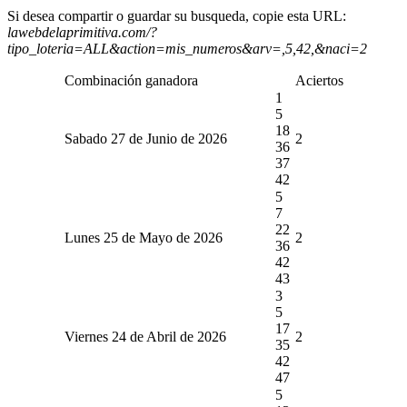
Si desea compartir o guardar su busqueda, copie esta URL:
lawebdelaprimitiva.com/?
tipo_loteria=ALL&action=mis_numeros&arv=,5,42,&naci=2
Combinación ganadora
Aciertos
1
5
18
Sabado 27 de Junio de 2026
2
36
37
42
5
7
22
Lunes 25 de Mayo de 2026
2
36
42
43
3
5
17
Viernes 24 de Abril de 2026
2
35
42
47
5