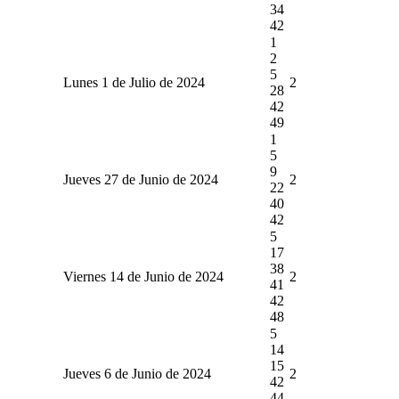
34
42
1
2
5
Lunes 1 de Julio de 2024
2
28
42
49
1
5
9
Jueves 27 de Junio de 2024
2
22
40
42
5
17
38
Viernes 14 de Junio de 2024
2
41
42
48
5
14
15
Jueves 6 de Junio de 2024
2
42
44