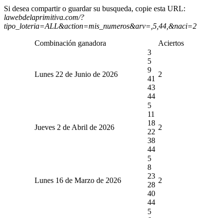
Si desea compartir o guardar su busqueda, copie esta URL:
lawebdelaprimitiva.com/?
tipo_loteria=ALL&action=mis_numeros&arv=,5,44,&naci=2
Combinación ganadora
Aciertos
3
5
9
Lunes 22 de Junio de 2026
2
41
43
44
5
11
18
Jueves 2 de Abril de 2026
2
22
38
44
5
8
23
Lunes 16 de Marzo de 2026
2
28
40
44
5