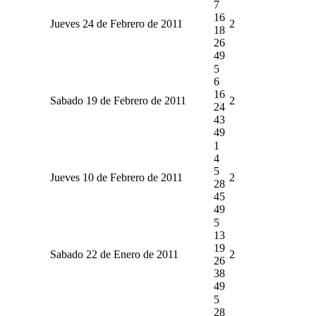
7
16
Jueves 24 de Febrero de 2011
2
18
26
49
5
6
16
Sabado 19 de Febrero de 2011
2
24
43
49
1
4
5
Jueves 10 de Febrero de 2011
2
28
45
49
5
13
19
Sabado 22 de Enero de 2011
2
26
38
49
5
28