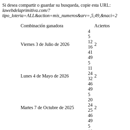
Si desea compartir o guardar su busqueda, copie esta URL:
lawebdelaprimitiva.com/?
tipo_loteria=ALL&action=mis_numeros&arv=,5,49,&naci=2
Combinación ganadora
Aciertos
4
5
12
Viernes 3 de Julio de 2026
2
16
41
49
5
11
24
Lunes 4 de Mayo de 2026
2
32
46
49
5
20
24
Martes 7 de Octubre de 2025
2
25
46
49
5