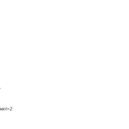
.
naci=2