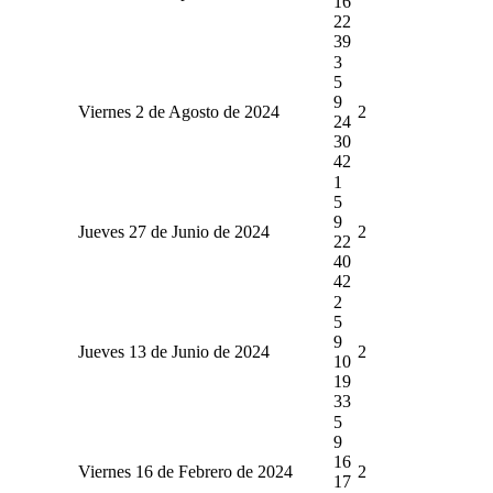
16
22
39
3
5
9
Viernes 2 de Agosto de 2024
2
24
30
42
1
5
9
Jueves 27 de Junio de 2024
2
22
40
42
2
5
9
Jueves 13 de Junio de 2024
2
10
19
33
5
9
16
Viernes 16 de Febrero de 2024
2
17