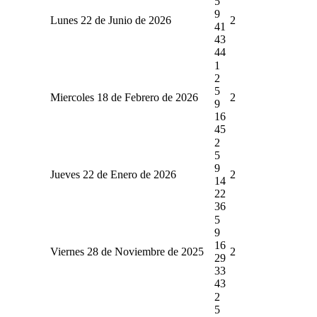
5
9
Lunes 22 de Junio de 2026
2
41
43
44
1
2
5
Miercoles 18 de Febrero de 2026
2
9
16
45
2
5
9
Jueves 22 de Enero de 2026
2
14
22
36
5
9
16
Viernes 28 de Noviembre de 2025
2
29
33
43
2
5