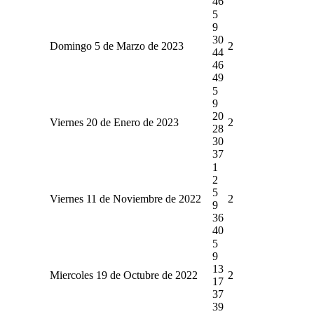
46
5
9
30
Domingo 5 de Marzo de 2023
2
44
46
49
5
9
20
Viernes 20 de Enero de 2023
2
28
30
37
1
2
5
Viernes 11 de Noviembre de 2022
2
9
36
40
5
9
13
Miercoles 19 de Octubre de 2022
2
17
37
39