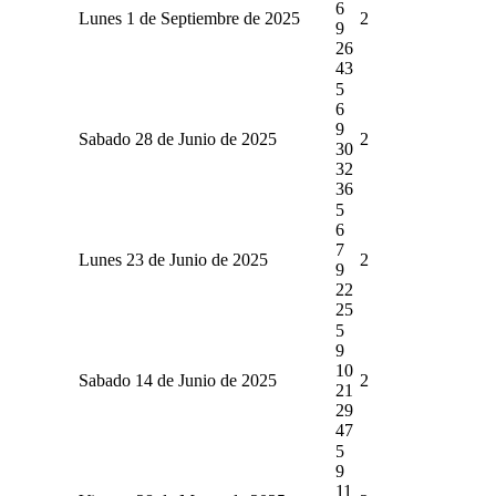
6
Lunes 1 de Septiembre de 2025
2
9
26
43
5
6
9
Sabado 28 de Junio de 2025
2
30
32
36
5
6
7
Lunes 23 de Junio de 2025
2
9
22
25
5
9
10
Sabado 14 de Junio de 2025
2
21
29
47
5
9
11