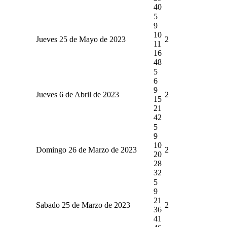
40
5
9
10
Jueves 25 de Mayo de 2023
2
11
16
48
5
6
9
Jueves 6 de Abril de 2023
2
15
21
42
5
9
10
Domingo 26 de Marzo de 2023
2
20
28
32
5
9
21
Sabado 25 de Marzo de 2023
2
36
41