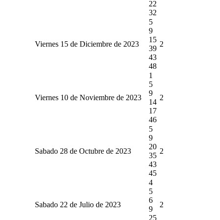
22
32
5
9
15
Viernes 15 de Diciembre de 2023
2
39
43
48
1
5
9
Viernes 10 de Noviembre de 2023
2
14
17
46
5
9
20
Sabado 28 de Octubre de 2023
2
35
43
45
4
5
6
Sabado 22 de Julio de 2023
2
9
25