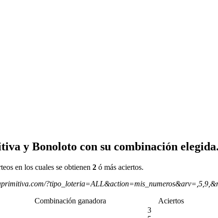
tiva y Bonoloto con su combinación elegida
rteos en los cuales se obtienen
2
ó más aciertos.
aprimitiva.com/?tipo_loteria=ALL&action=mis_numeros&arv=,5,9,&
Combinación ganadora
Aciertos
3