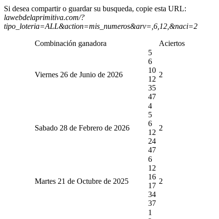
Si desea compartir o guardar su busqueda, copie esta URL:
lawebdelaprimitiva.com/?
tipo_loteria=ALL&action=mis_numeros&arv=,6,12,&naci=2
Combinación ganadora
Aciertos
5
6
10
Viernes 26 de Junio de 2026
2
12
35
47
4
5
6
Sabado 28 de Febrero de 2026
2
12
24
47
6
12
16
Martes 21 de Octubre de 2025
2
17
34
37
1