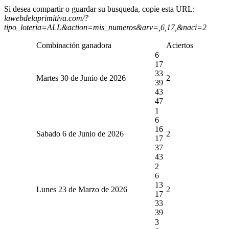
Si desea compartir o guardar su busqueda, copie esta URL:
lawebdelaprimitiva.com/?
tipo_loteria=ALL&action=mis_numeros&arv=,6,17,&naci=2
Combinación ganadora
Aciertos
6
17
33
Martes 30 de Junio de 2026
2
39
43
47
1
6
16
Sabado 6 de Junio de 2026
2
17
37
43
2
6
13
Lunes 23 de Marzo de 2026
2
17
33
39
3