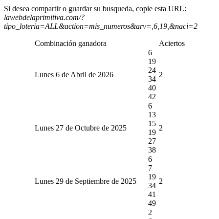
Si desea compartir o guardar su busqueda, copie esta URL:
lawebdelaprimitiva.com/?
tipo_loteria=ALL&action=mis_numeros&arv=,6,19,&naci=2
Combinación ganadora
Aciertos
6
19
24
Lunes 6 de Abril de 2026
2
34
40
42
6
13
15
Lunes 27 de Octubre de 2025
2
19
27
38
6
7
19
Lunes 29 de Septiembre de 2025
2
34
41
49
2