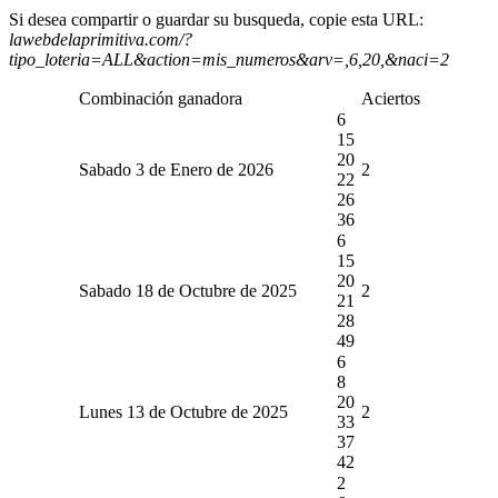
Si desea compartir o guardar su busqueda, copie esta URL:
lawebdelaprimitiva.com/?
tipo_loteria=ALL&action=mis_numeros&arv=,6,20,&naci=2
Combinación ganadora
Aciertos
6
15
20
Sabado 3 de Enero de 2026
2
22
26
36
6
15
20
Sabado 18 de Octubre de 2025
2
21
28
49
6
8
20
Lunes 13 de Octubre de 2025
2
33
37
42
2