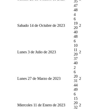
35
47
48
4
6
19
Sabado 14 de Octubre de 2023
2
20
40
48
6
10
11
Lunes 3 de Julio de 2023
2
20
37
40
2
6
20
Lunes 27 de Marzo de 2023
2
31
44
49
6
15
20
Miercoles 11 de Enero de 2023
2
32