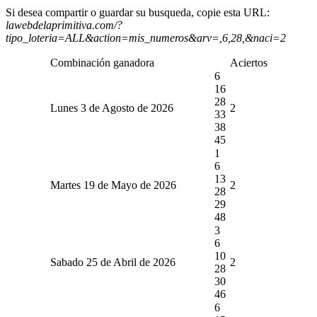
Si desea compartir o guardar su busqueda, copie esta URL:
lawebdelaprimitiva.com/?
tipo_loteria=ALL&action=mis_numeros&arv=,6,28,&naci=2
Combinación ganadora
Aciertos
6
16
28
Lunes 3 de Agosto de 2026
2
33
38
45
1
6
13
Martes 19 de Mayo de 2026
2
28
29
48
3
6
10
Sabado 25 de Abril de 2026
2
28
30
46
6