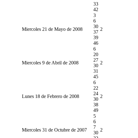
33
42
3
6
30
Miercoles 21 de Mayo de 2008
2
37
39
46
6
20
27
Miercoles 9 de Abril de 2008
2
30
31
45
6
22
24
Lunes 18 de Febrero de 2008
2
30
38
49
5
6
7
Miercoles 31 de Octubre de 2007
2
30