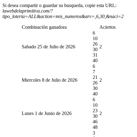
Si desea compartir o guardar su busqueda, copie esta URL:
lawebdelaprimitiva.com/?
tipo_loteria=ALL&action=mis_numeros&arv=,6,30,&naci=2
Combinación ganadora
Aciertos
6
10
26
Sabado 25 de Julio de 2026
2
30
31
40
6
7
21
Miercoles 8 de Julio de 2026
2
26
30
40
6
10
23
Lunes 1 de Junio de 2026
2
30
46
48
3