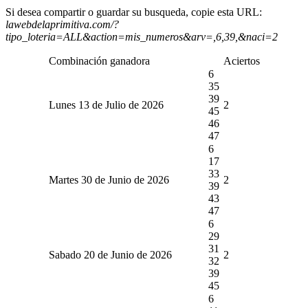
Si desea compartir o guardar su busqueda, copie esta URL:
lawebdelaprimitiva.com/?
tipo_loteria=ALL&action=mis_numeros&arv=,6,39,&naci=2
Combinación ganadora
Aciertos
6
35
39
Lunes 13 de Julio de 2026
2
45
46
47
6
17
33
Martes 30 de Junio de 2026
2
39
43
47
6
29
31
Sabado 20 de Junio de 2026
2
32
39
45
6