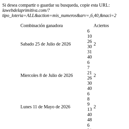
Si desea compartir o guardar su busqueda, copie esta URL:
lawebdelaprimitiva.com/?
tipo_loteria=ALL&action=mis_numeros&arv=,6,40,&naci=2
Combinación ganadora
Aciertos
6
10
26
Sabado 25 de Julio de 2026
2
30
31
40
6
7
21
Miercoles 8 de Julio de 2026
2
26
30
40
6
8
9
Lunes 11 de Mayo de 2026
2
13
40
48
6