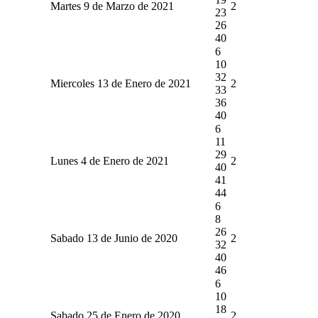
Martes 9 de Marzo de 2021
2
23
26
40
6
10
32
Miercoles 13 de Enero de 2021
2
33
36
40
6
11
29
Lunes 4 de Enero de 2021
2
40
41
44
6
8
26
Sabado 13 de Junio de 2020
2
32
40
46
6
10
18
Sabado 25 de Enero de 2020
2