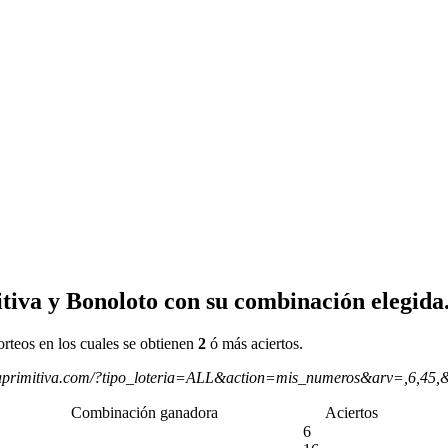
tiva y Bonoloto con su combinación elegida
orteos en los cuales se obtienen
2
ó más aciertos.
aprimitiva.com/?tipo_loteria=ALL&action=mis_numeros&arv=,6,45,
Combinación ganadora
Aciertos
6