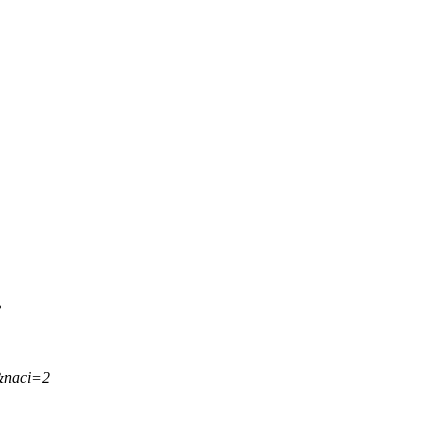
.
&naci=2