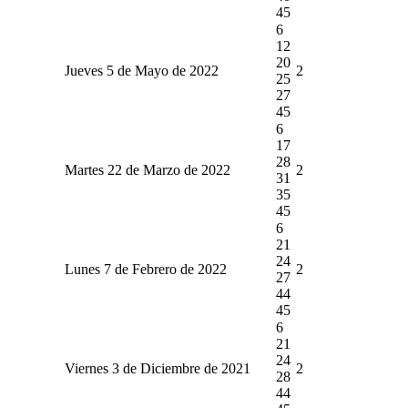
45
6
12
20
Jueves 5 de Mayo de 2022
2
25
27
45
6
17
28
Martes 22 de Marzo de 2022
2
31
35
45
6
21
24
Lunes 7 de Febrero de 2022
2
27
44
45
6
21
24
Viernes 3 de Diciembre de 2021
2
28
44