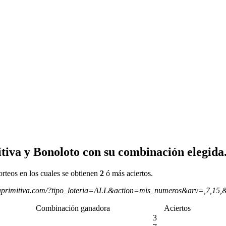
tiva y Bonoloto con su combinación elegida
orteos en los cuales se obtienen
2
ó más aciertos.
aprimitiva.com/?tipo_loteria=ALL&action=mis_numeros&arv=,7,15,
Combinación ganadora
Aciertos
3