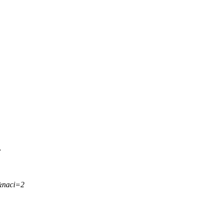
.
&naci=2