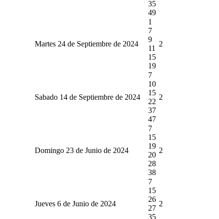
35
49
1
7
9
Martes 24 de Septiembre de 2024
2
11
15
19
7
10
15
Sabado 14 de Septiembre de 2024
2
22
37
47
7
15
19
Domingo 23 de Junio de 2024
2
20
28
38
7
15
26
Jueves 6 de Junio de 2024
2
27
35