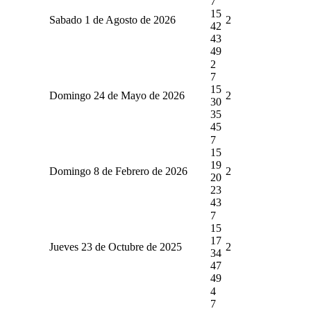
7
15
Sabado 1 de Agosto de 2026
2
42
43
49
2
7
15
Domingo 24 de Mayo de 2026
2
30
35
45
7
15
19
Domingo 8 de Febrero de 2026
2
20
23
43
7
15
17
Jueves 23 de Octubre de 2025
2
34
47
49
4
7