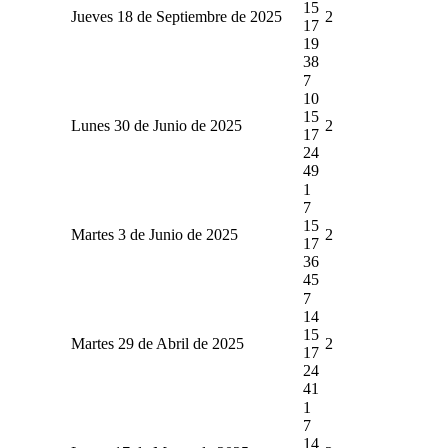
15
Jueves 18 de Septiembre de 2025
2
17
19
38
7
10
15
Lunes 30 de Junio de 2025
2
17
24
49
1
7
15
Martes 3 de Junio de 2025
2
17
36
45
7
14
15
Martes 29 de Abril de 2025
2
17
24
41
1
7
14