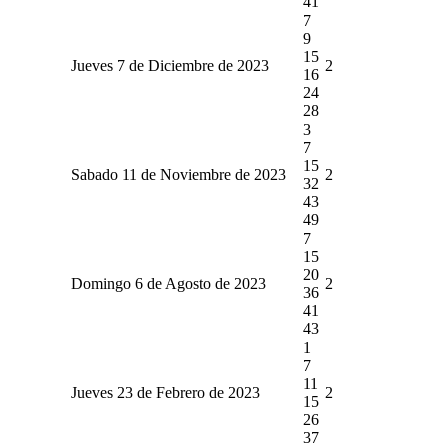
41
7
9
15
Jueves 7 de Diciembre de 2023
2
16
24
28
3
7
15
Sabado 11 de Noviembre de 2023
2
32
43
49
7
15
20
Domingo 6 de Agosto de 2023
2
36
41
43
1
7
11
Jueves 23 de Febrero de 2023
2
15
26
37