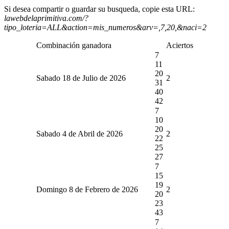
Si desea compartir o guardar su busqueda, copie esta URL:
lawebdelaprimitiva.com/?
tipo_loteria=ALL&action=mis_numeros&arv=,7,20,&naci=2
Combinación ganadora
Aciertos
7
11
20
Sabado 18 de Julio de 2026
2
31
40
42
7
10
20
Sabado 4 de Abril de 2026
2
22
25
27
7
15
19
Domingo 8 de Febrero de 2026
2
20
23
43
7