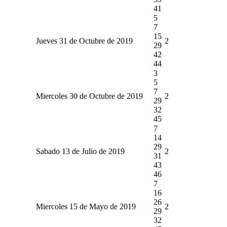
41
5
7
15
Jueves 31 de Octubre de 2019
2
29
42
44
3
5
7
Miercoles 30 de Octubre de 2019
2
29
32
45
7
14
29
Sabado 13 de Julio de 2019
2
31
43
46
7
16
26
Miercoles 15 de Mayo de 2019
2
29
32