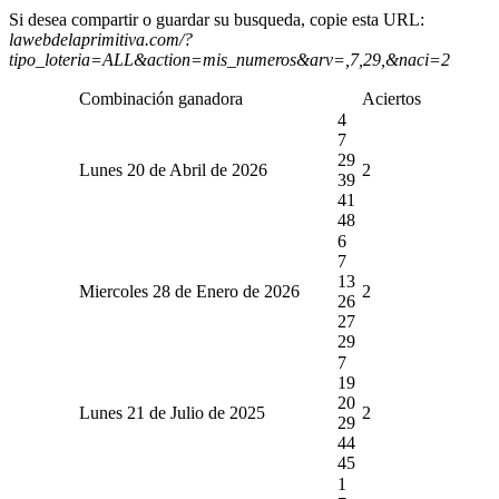
Si desea compartir o guardar su busqueda, copie esta URL:
lawebdelaprimitiva.com/?
tipo_loteria=ALL&action=mis_numeros&arv=,7,29,&naci=2
Combinación ganadora
Aciertos
4
7
29
Lunes 20 de Abril de 2026
2
39
41
48
6
7
13
Miercoles 28 de Enero de 2026
2
26
27
29
7
19
20
Lunes 21 de Julio de 2025
2
29
44
45
1