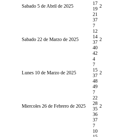
17
Sabado 5 de Abril de 2025
2
19
21
37
7
12
14
Sabado 22 de Marzo de 2025
2
37
40
42
4
7
15
Lunes 10 de Marzo de 2025
2
37
48
49
7
22
28
Miercoles 26 de Febrero de 2025
2
35
36
37
7
10
15