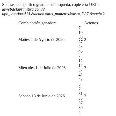
Si desea compartir o guardar su busqueda, copie esta URL:
lawebdelaprimitiva.com/?
tipo_loteria=ALL&action=mis_numeros&arv=,7,37,&naci=2
Combinación ganadora
Aciertos
7
10
30
Martes 4 de Agosto de 2026
2
37
43
46
7
12
14
Miercoles 1 de Julio de 2026
2
37
42
48
5
7
31
Sabado 13 de Junio de 2026
2
35
37
39
5