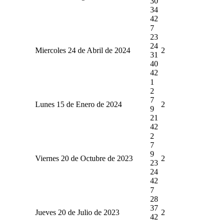
30
34
42
7
23
24
Miercoles 24 de Abril de 2024
2
31
40
42
1
2
7
Lunes 15 de Enero de 2024
2
9
21
42
2
7
9
Viernes 20 de Octubre de 2023
2
23
24
42
7
28
37
Jueves 20 de Julio de 2023
2
42