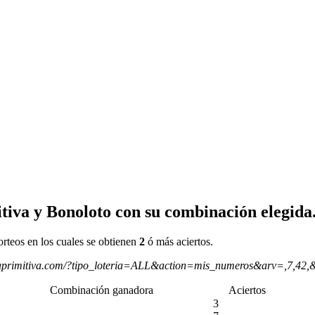
tiva y Bonoloto con su combinación elegida
orteos en los cuales se obtienen
2
ó más aciertos.
aprimitiva.com/?tipo_loteria=ALL&action=mis_numeros&arv=,7,42,
Combinación ganadora
Aciertos
3