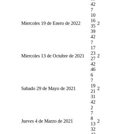
42
7
10
16
Miercoles 19 de Enero de 2022
2
35
39
42
7
17
23
Miercoles 13 de Octubre de 2021
2
27
42
46
6
7
19
Sabado 29 de Mayo de 2021
2
21
31
42
2
7
8
Jueves 4 de Marzo de 2021
2
13
32