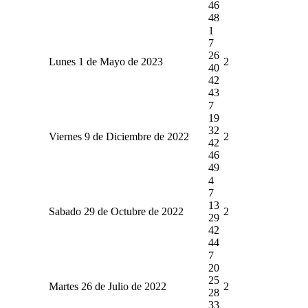
46
48
1
7
26
Lunes 1 de Mayo de 2023
2
40
42
43
7
19
32
Viernes 9 de Diciembre de 2022
2
42
46
49
4
7
13
Sabado 29 de Octubre de 2022
2
29
42
44
7
20
25
Martes 26 de Julio de 2022
2
28
33