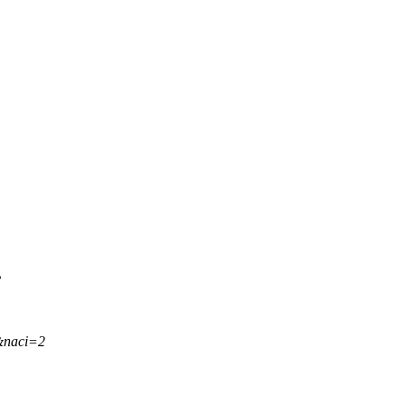
.
&naci=2