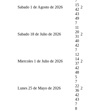
7
15
Sabado 1 de Agosto de 2026
2
42
43
49
7
11
20
Sabado 18 de Julio de 2026
2
31
40
42
7
12
14
Miercoles 1 de Julio de 2026
2
37
42
48
5
7
22
Lunes 25 de Mayo de 2026
2
36
42
43
7
8