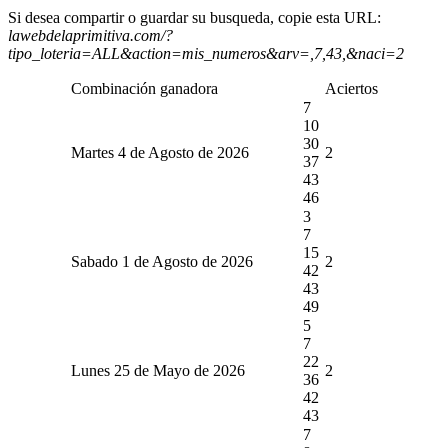
Si desea compartir o guardar su busqueda, copie esta URL:
lawebdelaprimitiva.com/?
tipo_loteria=ALL&action=mis_numeros&arv=,7,43,&naci=2
Combinación ganadora
Aciertos
7
10
30
Martes 4 de Agosto de 2026
2
37
43
46
3
7
15
Sabado 1 de Agosto de 2026
2
42
43
49
5
7
22
Lunes 25 de Mayo de 2026
2
36
42
43
7