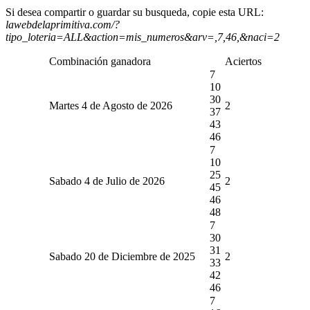
Si desea compartir o guardar su busqueda, copie esta URL:
lawebdelaprimitiva.com/?
tipo_loteria=ALL&action=mis_numeros&arv=,7,46,&naci=2
Combinación ganadora
Aciertos
7
10
30
Martes 4 de Agosto de 2026
2
37
43
46
7
10
25
Sabado 4 de Julio de 2026
2
45
46
48
7
30
31
Sabado 20 de Diciembre de 2025
2
33
42
46
7