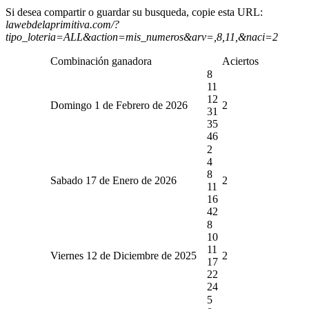
Si desea compartir o guardar su busqueda, copie esta URL:
lawebdelaprimitiva.com/?
tipo_loteria=ALL&action=mis_numeros&arv=,8,11,&naci=2
Combinación ganadora
Aciertos
8
11
12
Domingo 1 de Febrero de 2026
2
31
35
46
2
4
8
Sabado 17 de Enero de 2026
2
11
16
42
8
10
11
Viernes 12 de Diciembre de 2025
2
17
22
24
5