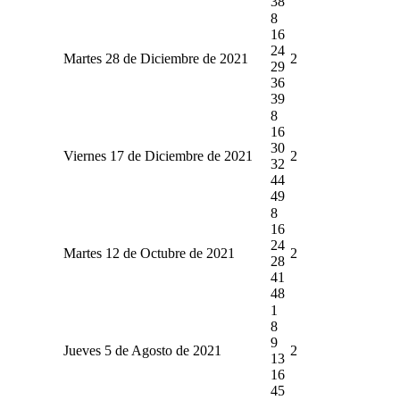
38
8
16
24
Martes 28 de Diciembre de 2021
2
29
36
39
8
16
30
Viernes 17 de Diciembre de 2021
2
32
44
49
8
16
24
Martes 12 de Octubre de 2021
2
28
41
48
1
8
9
Jueves 5 de Agosto de 2021
2
13
16
45