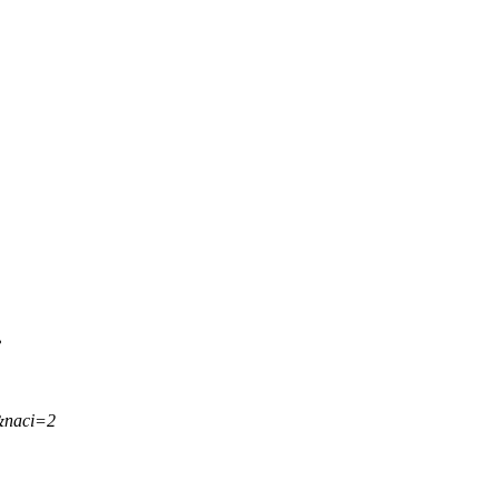
.
&naci=2