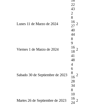
16
22
43
2
8
16
Lunes 11 de Marzo de 2024
2
27
40
44
8
9
16
Viernes 1 de Marzo de 2024
2
18
41
48
4
6
8
Sabado 30 de Septiembre de 2023
2
16
28
34
8
10
16
Martes 26 de Septiembre de 2023
2
24