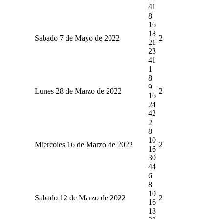
41
8
16
18
Sabado 7 de Mayo de 2022
2
21
23
41
1
8
9
Lunes 28 de Marzo de 2022
2
16
24
42
2
8
10
Miercoles 16 de Marzo de 2022
2
16
30
44
6
8
10
Sabado 12 de Marzo de 2022
2
16
18