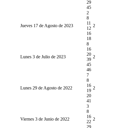
29
45
2
8
11
Jueves 17 de Agosto de 2023
2
12
16
18
8
16
20
Lunes 3 de Julio de 2023
2
39
45
46
7
8
16
Lunes 29 de Agosto de 2022
2
19
20
41
3
8
16
Viernes 3 de Junio de 2022
2
22
29