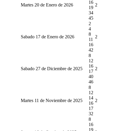
16
Martes 20 de Enero de 2026
2
19
34
45
2
4
8
Sabado 17 de Enero de 2026
2
11
16
42
8
12
16
Sabado 27 de Diciembre de 2025
2
17
40
46
8
12
14
Martes 11 de Noviembre de 2025
2
16
17
32
8
16
19