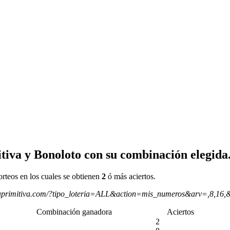
tiva y Bonoloto con su combinación elegida
orteos en los cuales se obtienen
2
ó más aciertos.
aprimitiva.com/?tipo_loteria=ALL&action=mis_numeros&arv=,8,16,
Combinación ganadora
Aciertos
2