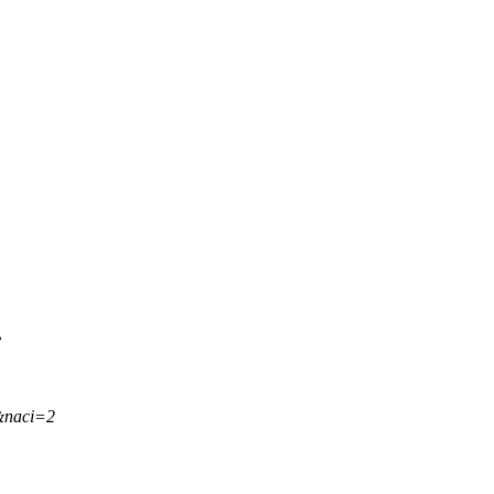
.
&naci=2