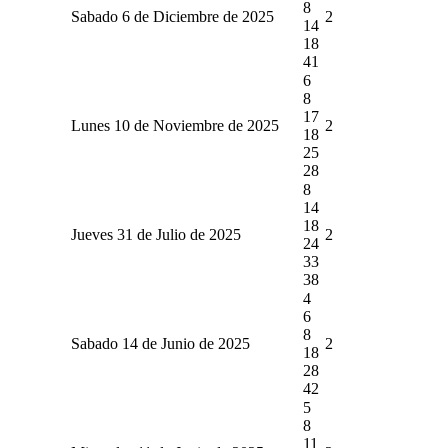
8
Sabado 6 de Diciembre de 2025
2
14
18
41
6
8
17
Lunes 10 de Noviembre de 2025
2
18
25
28
8
14
18
Jueves 31 de Julio de 2025
2
24
33
38
4
6
8
Sabado 14 de Junio de 2025
2
18
28
42
5
8
11