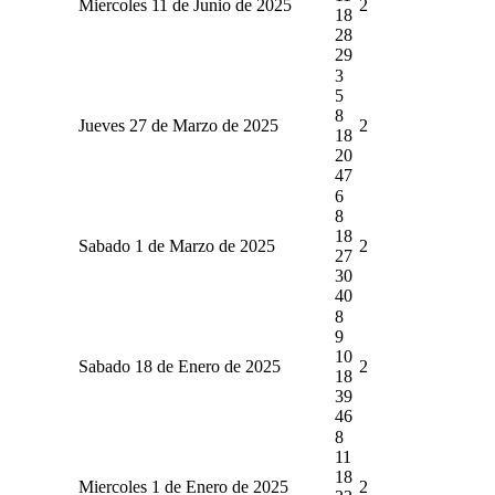
Miercoles 11 de Junio de 2025
2
18
28
29
3
5
8
Jueves 27 de Marzo de 2025
2
18
20
47
6
8
18
Sabado 1 de Marzo de 2025
2
27
30
40
8
9
10
Sabado 18 de Enero de 2025
2
18
39
46
8
11
18
Miercoles 1 de Enero de 2025
2