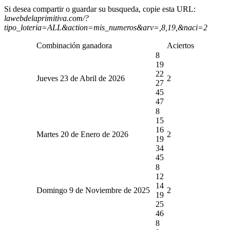
Si desea compartir o guardar su busqueda, copie esta URL:
lawebdelaprimitiva.com/?
tipo_loteria=ALL&action=mis_numeros&arv=,8,19,&naci=2
Combinación ganadora
Aciertos
8
19
22
Jueves 23 de Abril de 2026
2
27
45
47
8
15
16
Martes 20 de Enero de 2026
2
19
34
45
8
12
14
Domingo 9 de Noviembre de 2025
2
19
25
46
8