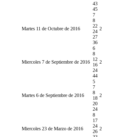
43
45
7
8
22
Martes 11 de Octubre de 2016
2
24
27
36
6
8
12
Miercoles 7 de Septiembre de 2016
2
16
24
44
5
7
8
Martes 6 de Septiembre de 2016
2
18
20
24
8
17
24
Miercoles 23 de Marzo de 2016
2
26
33