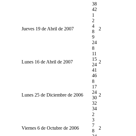
38
42
1
2
4
Jueves 19 de Abril de 2007
2
8
9
24
8
11
15
Lunes 16 de Abril de 2007
2
24
41
46
8
17
24
Lunes 25 de Diciembre de 2006
2
30
32
34
2
3
7
Viernes 6 de Octubre de 2006
2
8