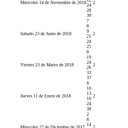
Miercoles 14 de Noviembre de 2018
2
24
28
39
7
8
9
Sabado 23 de Junio de 2018
2
21
24
25
8
19
24
Viernes 23 de Marzo de 2018
2
26
33
37
8
10
13
Jueves 11 de Enero de 2018
2
16
24
38
2
8
14
Miercoles 27 de Diciembre de 2017
2