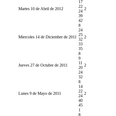
17
22
Martes 10 de Abril de 2012
2
24
39
42
8
24
25
Miercoles 14 de Diciembre de 2011
2
32
33
35
8
9
11
Jueves 27 de Octubre de 2011
2
20
24
32
8
14
22
Lunes 9 de Mayo de 2011
2
24
40
45
1
8