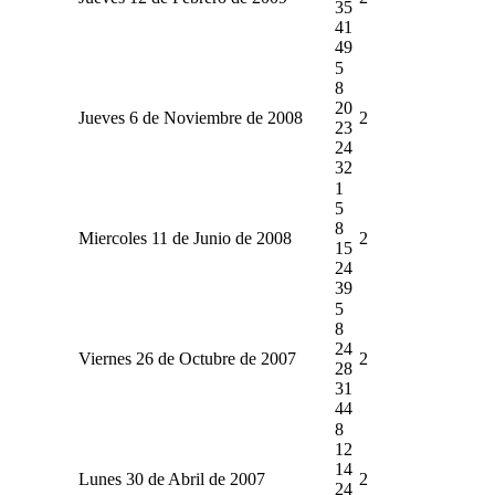
35
41
49
5
8
20
Jueves 6 de Noviembre de 2008
2
23
24
32
1
5
8
Miercoles 11 de Junio de 2008
2
15
24
39
5
8
24
Viernes 26 de Octubre de 2007
2
28
31
44
8
12
14
Lunes 30 de Abril de 2007
2
24