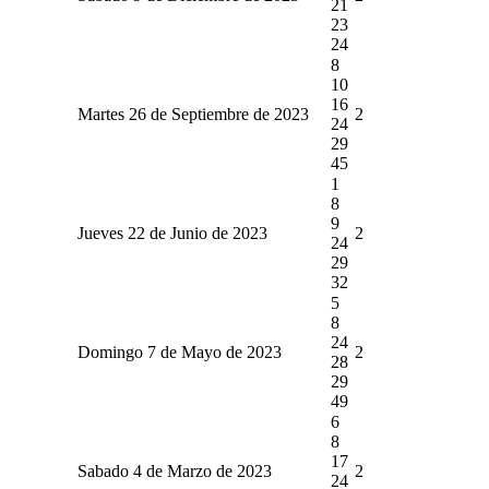
21
23
24
8
10
16
Martes 26 de Septiembre de 2023
2
24
29
45
1
8
9
Jueves 22 de Junio de 2023
2
24
29
32
5
8
24
Domingo 7 de Mayo de 2023
2
28
29
49
6
8
17
Sabado 4 de Marzo de 2023
2
24