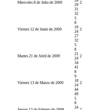
24
Miercoles 8 de Julio de 2009
2
29
31
32
5
8
19
Viernes 12 de Junio de 2009
2
24
27
32
5
8
21
Martes 21 de Abril de 2009
2
24
34
41
8
9
18
Viernes 13 de Marzo de 2009
2
24
44
49
5
8
24
Jueves 12 de Febrero de 2009
2