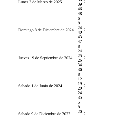
Lunes 3 de Marzo de 2025
2
39
46
48
6
8
24
Domingo 8 de Diciembre de 2024
2
40
43
47
8
24
25
Jueves 19 de Septiembre de 2024
2
26
34
36
8
12
19
Sabado 1 de Junio de 2024
2
20
24
35
5
8
20
Sabado 9 de Diciembre de 2023
2