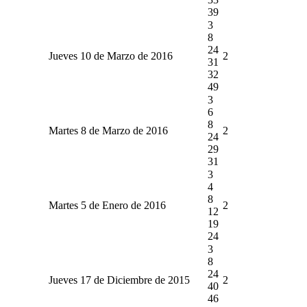
39
3
8
24
Jueves 10 de Marzo de 2016
2
31
32
49
3
6
8
Martes 8 de Marzo de 2016
2
24
29
31
3
4
8
Martes 5 de Enero de 2016
2
12
19
24
3
8
24
Jueves 17 de Diciembre de 2015
2
40
46