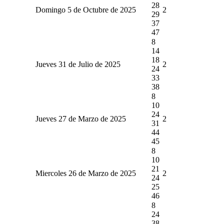
28
Domingo 5 de Octubre de 2025
2
29
37
47
8
14
18
Jueves 31 de Julio de 2025
2
24
33
38
8
10
24
Jueves 27 de Marzo de 2025
2
31
44
45
8
10
21
Miercoles 26 de Marzo de 2025
2
24
25
46
8
24
38