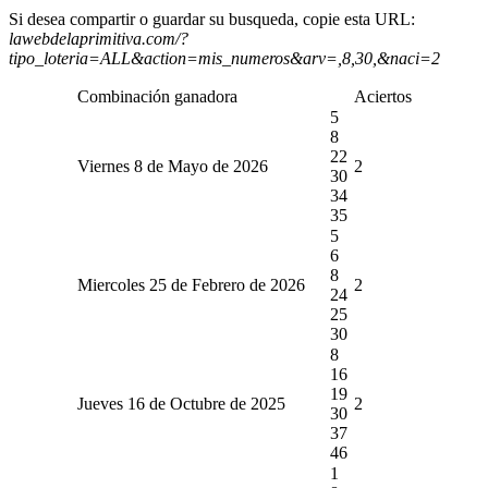
Si desea compartir o guardar su busqueda, copie esta URL:
lawebdelaprimitiva.com/?
tipo_loteria=ALL&action=mis_numeros&arv=,8,30,&naci=2
Combinación ganadora
Aciertos
5
8
22
Viernes 8 de Mayo de 2026
2
30
34
35
5
6
8
Miercoles 25 de Febrero de 2026
2
24
25
30
8
16
19
Jueves 16 de Octubre de 2025
2
30
37
46
1