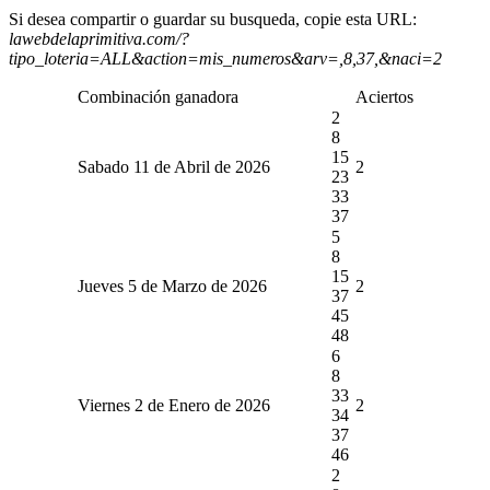
Si desea compartir o guardar su busqueda, copie esta URL:
lawebdelaprimitiva.com/?
tipo_loteria=ALL&action=mis_numeros&arv=,8,37,&naci=2
Combinación ganadora
Aciertos
2
8
15
Sabado 11 de Abril de 2026
2
23
33
37
5
8
15
Jueves 5 de Marzo de 2026
2
37
45
48
6
8
33
Viernes 2 de Enero de 2026
2
34
37
46
2