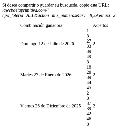
Si desea compartir o guardar su busqueda, copie esta URL:
lawebdelaprimitiva.com/?
tipo_loteria=ALL&action=mis_numeros&arv=,8,39,&naci=2
Combinación ganadora
Aciertos
1
8
27
Domingo 12 de Julio de 2026
2
33
39
49
8
18
28
Martes 27 de Enero de 2026
2
39
44
45
2
8
37
Viernes 26 de Diciembre de 2025
2
39
42
46
8