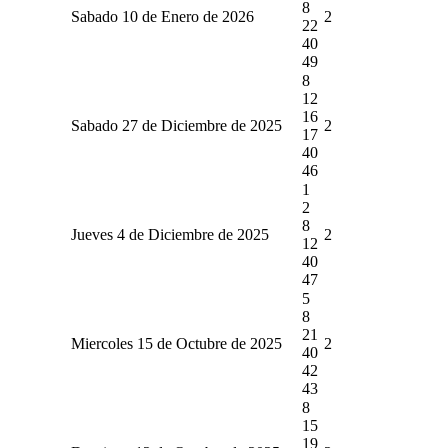
8
Sabado 10 de Enero de 2026
2
22
40
49
8
12
16
Sabado 27 de Diciembre de 2025
2
17
40
46
1
2
8
Jueves 4 de Diciembre de 2025
2
12
40
47
5
8
21
Miercoles 15 de Octubre de 2025
2
40
42
43
8
15
19