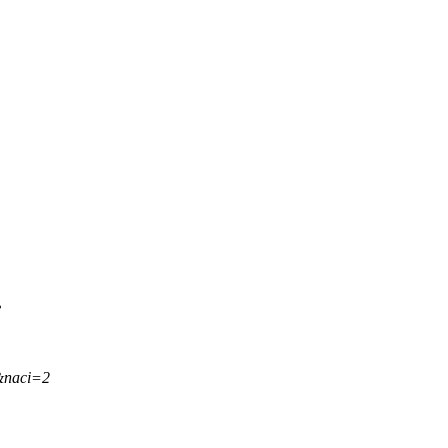
.
&naci=2