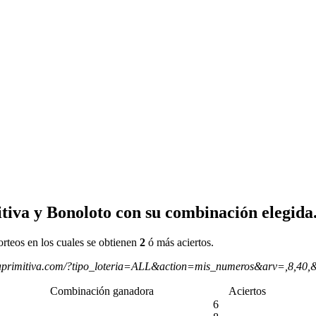
tiva y Bonoloto con su combinación elegida
orteos en los cuales se obtienen
2
ó más aciertos.
aprimitiva.com/?tipo_loteria=ALL&action=mis_numeros&arv=,8,40,
Combinación ganadora
Aciertos
6