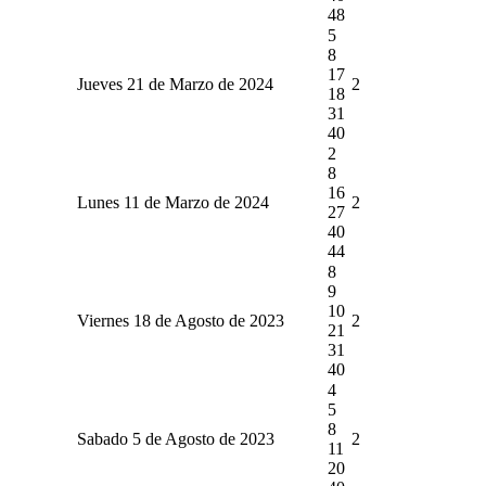
48
5
8
17
Jueves 21 de Marzo de 2024
2
18
31
40
2
8
16
Lunes 11 de Marzo de 2024
2
27
40
44
8
9
10
Viernes 18 de Agosto de 2023
2
21
31
40
4
5
8
Sabado 5 de Agosto de 2023
2
11
20