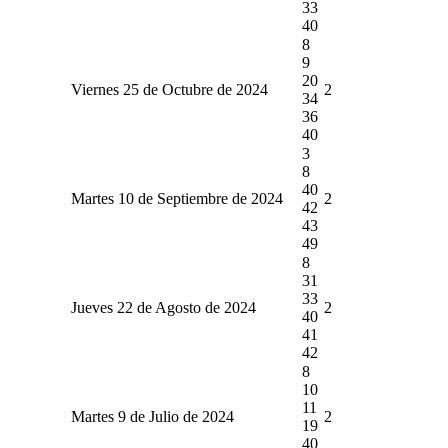
33
40
8
9
20
Viernes 25 de Octubre de 2024
2
34
36
40
3
8
40
Martes 10 de Septiembre de 2024
2
42
43
49
8
31
33
Jueves 22 de Agosto de 2024
2
40
41
42
8
10
11
Martes 9 de Julio de 2024
2
19
40