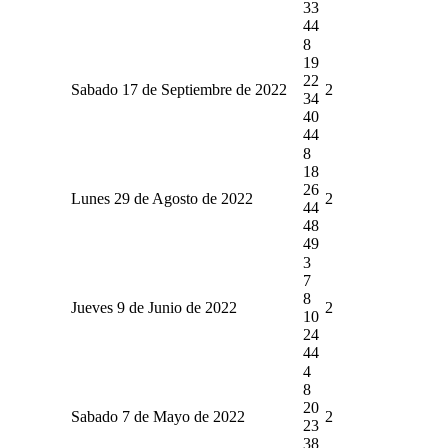
33
44
8
19
22
Sabado 17 de Septiembre de 2022
2
34
40
44
8
18
26
Lunes 29 de Agosto de 2022
2
44
48
49
3
7
8
Jueves 9 de Junio de 2022
2
10
24
44
4
8
20
Sabado 7 de Mayo de 2022
2
23
38