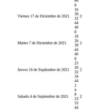
46
8
16
30
Viernes 17 de Diciembre de 2021
2
32
44
49
8
18
26
Martes 7 de Diciembre de 2021
2
39
44
46
8
23
26
Jueves 16 de Septiembre de 2021
2
32
34
44
2
4
8
Sabado 4 de Septiembre de 2021
2
23
33
44