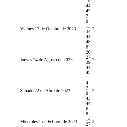
19
44
45
7
8
11
Viernes 13 de Octubre de 2023
2
34
44
48
8
20
27
Jueves 24 de Agosto de 2023
2
39
44
45
1
4
7
Sabado 22 de Abril de 2023
2
8
43
44
6
8
14
Miercoles 1 de Febrero de 2023
2
27