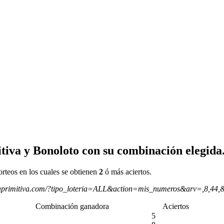
tiva y Bonoloto con su combinación elegida
orteos en los cuales se obtienen
2
ó más aciertos.
aprimitiva.com/?tipo_loteria=ALL&action=mis_numeros&arv=,8,44,
Combinación ganadora
Aciertos
5