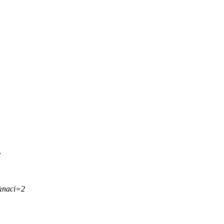
.
&naci=2