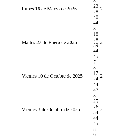
8
23
Lunes 16 de Marzo de 2026
2
28
40
44
8
18
28
Martes 27 de Enero de 2026
2
39
44
45
7
8
17
Viernes 10 de Octubre de 2025
2
24
44
47
8
25
26
Viernes 3 de Octubre de 2025
2
34
44
45
8
9