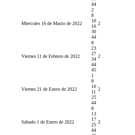
44
2
8
10
Miercoles 16 de Marzo de 2022
2
16
30
44
8
23
27
Viernes 11 de Febrero de 2022
2
34
44
45
1
8
10
Viernes 21 de Enero de 2022
2
11
25
44
8
13
17
Sabado 1 de Enero de 2022
2
25
44