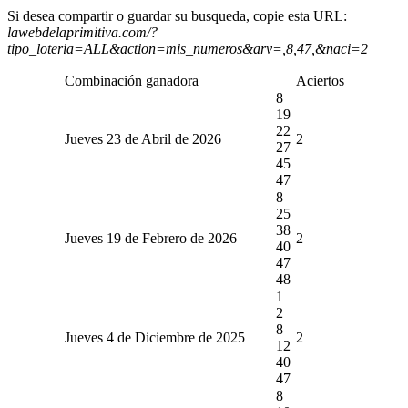
Si desea compartir o guardar su busqueda, copie esta URL:
lawebdelaprimitiva.com/?
tipo_loteria=ALL&action=mis_numeros&arv=,8,47,&naci=2
Combinación ganadora
Aciertos
8
19
22
Jueves 23 de Abril de 2026
2
27
45
47
8
25
38
Jueves 19 de Febrero de 2026
2
40
47
48
1
2
8
Jueves 4 de Diciembre de 2025
2
12
40
47
8