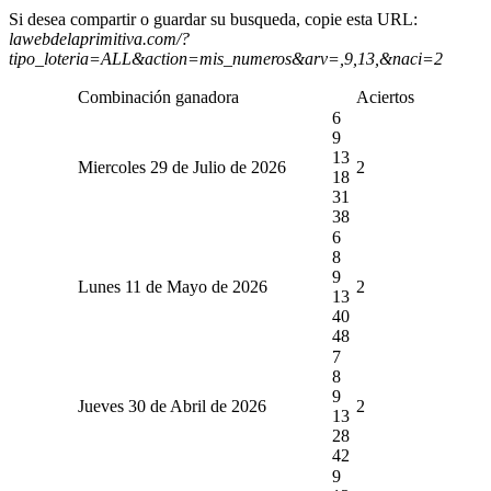
Si desea compartir o guardar su busqueda, copie esta URL:
lawebdelaprimitiva.com/?
tipo_loteria=ALL&action=mis_numeros&arv=,9,13,&naci=2
Combinación ganadora
Aciertos
6
9
13
Miercoles 29 de Julio de 2026
2
18
31
38
6
8
9
Lunes 11 de Mayo de 2026
2
13
40
48
7
8
9
Jueves 30 de Abril de 2026
2
13
28
42
9