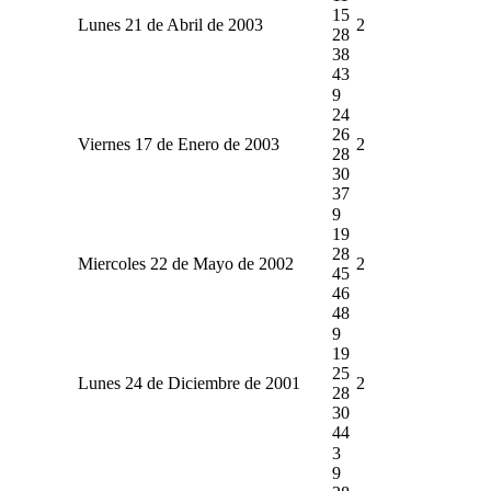
15
Lunes 21 de Abril de 2003
2
28
38
43
9
24
26
Viernes 17 de Enero de 2003
2
28
30
37
9
19
28
Miercoles 22 de Mayo de 2002
2
45
46
48
9
19
25
Lunes 24 de Diciembre de 2001
2
28
30
44
3
9