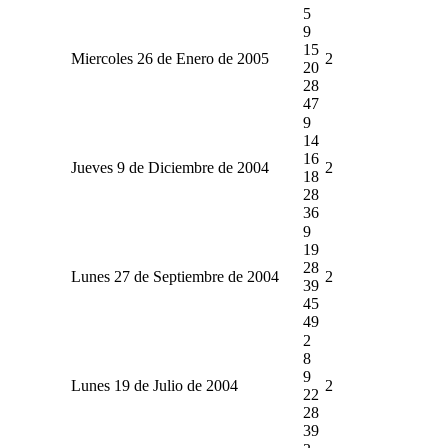
5
9
15
Miercoles 26 de Enero de 2005
2
20
28
47
9
14
16
Jueves 9 de Diciembre de 2004
2
18
28
36
9
19
28
Lunes 27 de Septiembre de 2004
2
39
45
49
2
8
9
Lunes 19 de Julio de 2004
2
22
28
39