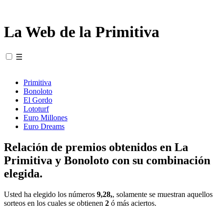
La Web de la Primitiva
☰
Primitiva
Bonoloto
El Gordo
Lototurf
Euro Millones
Euro Dreams
Relación de premios obtenidos en La
Primitiva y Bonoloto con su combinación
elegida.
Usted ha elegido los números
9,28,
, solamente se muestran aquellos
sorteos en los cuales se obtienen
2
ó más aciertos.