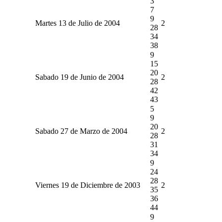
3
7
9
Martes 13 de Julio de 2004
2
28
34
38
9
15
20
Sabado 19 de Junio de 2004
2
28
42
43
5
9
20
Sabado 27 de Marzo de 2004
2
28
31
34
9
24
28
Viernes 19 de Diciembre de 2003
2
35
36
44
9