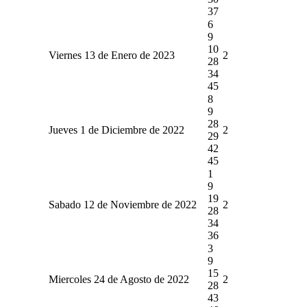
37
6
9
10
Viernes 13 de Enero de 2023
2
28
34
45
8
9
28
Jueves 1 de Diciembre de 2022
2
29
42
45
1
9
19
Sabado 12 de Noviembre de 2022
2
28
34
36
3
9
15
Miercoles 24 de Agosto de 2022
2
28
43