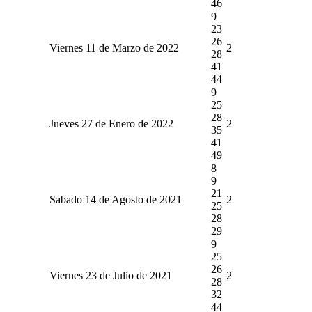
46
9
23
26
Viernes 11 de Marzo de 2022
2
28
41
44
9
25
28
Jueves 27 de Enero de 2022
2
35
41
49
8
9
21
Sabado 14 de Agosto de 2021
2
25
28
29
9
25
26
Viernes 23 de Julio de 2021
2
28
32
44