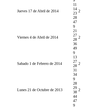
9
11
14
Jueves 17 de Abril de 2014
2
23
28
47
9
21
27
Viernes 4 de Abril de 2014
2
28
36
49
9
13
27
Sabado 1 de Febrero de 2014
2
28
31
34
9
28
29
Lunes 21 de Octubre de 2013
2
38
44
47
9