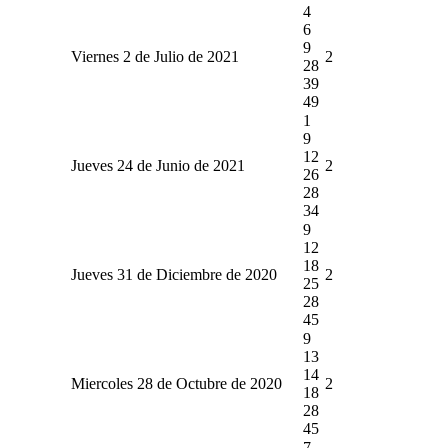
4
6
9
Viernes 2 de Julio de 2021
2
28
39
49
1
9
12
Jueves 24 de Junio de 2021
2
26
28
34
9
12
18
Jueves 31 de Diciembre de 2020
2
25
28
45
9
13
14
Miercoles 28 de Octubre de 2020
2
18
28
45
7