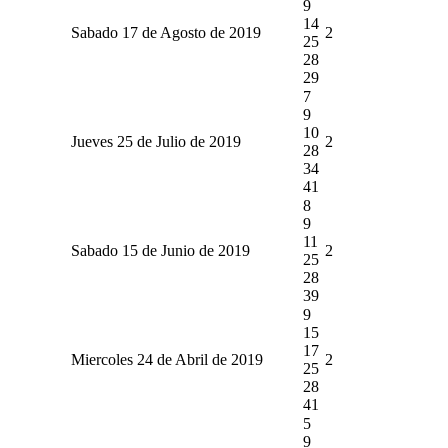
9
14
Sabado 17 de Agosto de 2019
2
25
28
29
7
9
10
Jueves 25 de Julio de 2019
2
28
34
41
8
9
11
Sabado 15 de Junio de 2019
2
25
28
39
9
15
17
Miercoles 24 de Abril de 2019
2
25
28
41
5
9