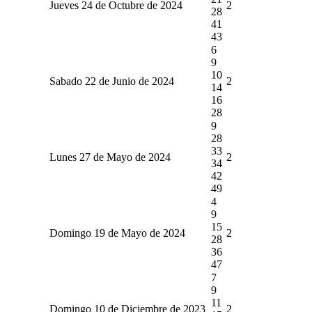
Jueves 24 de Octubre de 2024
2
28
41
43
6
9
10
Sabado 22 de Junio de 2024
2
14
16
28
9
28
33
Lunes 27 de Mayo de 2024
2
34
42
49
4
9
15
Domingo 19 de Mayo de 2024
2
28
36
47
7
9
11
Domingo 10 de Diciembre de 2023
2