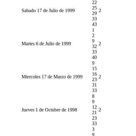
22
25
Sabado 17 de Julio de 1999
2
29
33
43
1
2
9
Martes 6 de Julio de 1999
2
32
33
40
9
15
16
Miercoles 17 de Marzo de 1999
2
23
31
33
8
9
12
Jueves 1 de Octubre de 1998
2
21
23
33
3
9