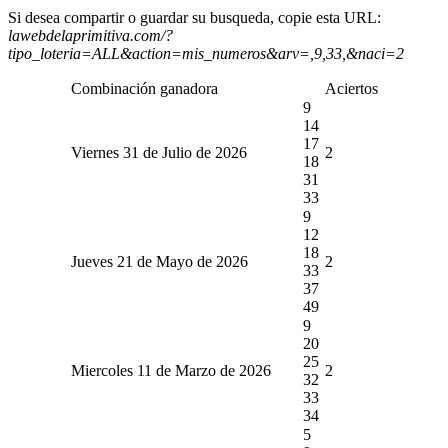
Si desea compartir o guardar su busqueda, copie esta URL:
lawebdelaprimitiva.com/?
tipo_loteria=ALL&action=mis_numeros&arv=,9,33,&naci=2
Combinación ganadora
Aciertos
9
14
17
Viernes 31 de Julio de 2026
2
18
31
33
9
12
18
Jueves 21 de Mayo de 2026
2
33
37
49
9
20
25
Miercoles 11 de Marzo de 2026
2
32
33
34
5