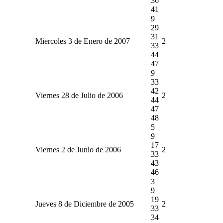
36
41
9
29
31
Miercoles 3 de Enero de 2007
2
33
44
47
9
33
42
Viernes 28 de Julio de 2006
2
44
47
48
5
9
17
Viernes 2 de Junio de 2006
2
33
43
46
3
9
19
Jueves 8 de Diciembre de 2005
2
33
34