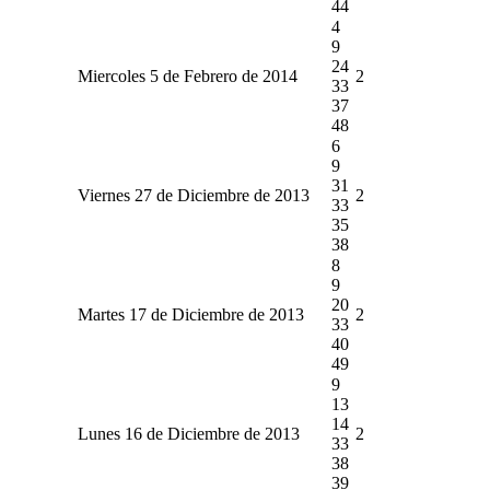
44
4
9
24
Miercoles 5 de Febrero de 2014
2
33
37
48
6
9
31
Viernes 27 de Diciembre de 2013
2
33
35
38
8
9
20
Martes 17 de Diciembre de 2013
2
33
40
49
9
13
14
Lunes 16 de Diciembre de 2013
2
33
38
39