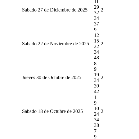
11
29
Sabado 27 de Diciembre de 2025
2
32
34
37
9
12
15
Sabado 22 de Noviembre de 2025
2
22
34
48
8
9
19
Jueves 30 de Octubre de 2025
2
34
39
42
1
9
10
Sabado 18 de Octubre de 2025
2
24
34
38
7
9