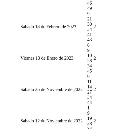
46
49
9
21
30
Sabado 18 de Febrero de 2023
2
34
41
43
6
9
10
Viernes 13 de Enero de 2023
2
28
34
45
9
11
14
Sabado 26 de Noviembre de 2022
2
27
34
44
1
9
19
Sabado 12 de Noviembre de 2022
2
28
34