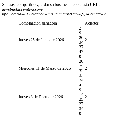
Si desea compartir o guardar su busqueda, copie esta URL:
lawebdelaprimitiva.com/?
tipo_loteria=ALL&action=mis_numeros&arv=,9,34,&naci=2
Combinación ganadora
Aciertos
2
9
26
Jueves 25 de Junio de 2026
2
34
37
47
9
20
25
Miercoles 11 de Marzo de 2026
2
32
33
34
4
9
14
Jueves 8 de Enero de 2026
2
25
27
34
9