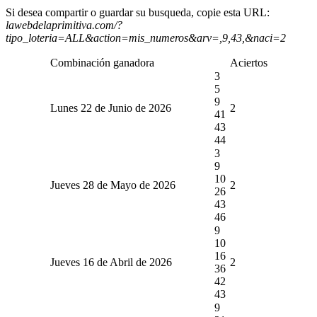
Si desea compartir o guardar su busqueda, copie esta URL:
lawebdelaprimitiva.com/?
tipo_loteria=ALL&action=mis_numeros&arv=,9,43,&naci=2
Combinación ganadora
Aciertos
3
5
9
Lunes 22 de Junio de 2026
2
41
43
44
3
9
10
Jueves 28 de Mayo de 2026
2
26
43
46
9
10
16
Jueves 16 de Abril de 2026
2
36
42
43
9