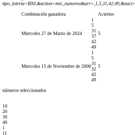
tipo_loteria=BNL&action=mis_numeros&arv=,1,5,31,42,49,&naci
Combinación ganadora
Aciertos
1
5
31
Miercoles 27 de Marzo de 2024
5
37
42
49
1
5
31
Miercoles 15 de Noviembre de 2000
5
32
42
49
números seleccionados
10
20
30
40
1
11