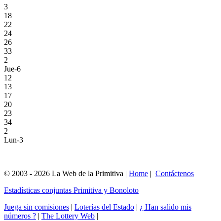
3
18
22
24
26
33
2
Jue-6
12
13
17
20
23
34
2
Lun-3
© 2003 - 2026 La Web de la Primitiva |
Home
|
Contáctenos
Estadísticas conjuntas Primitiva y Bonoloto
Juega sin comisiones
|
Loterías del Estado
|
¿ Han salido mis
números ?
|
The Lottery Web
|