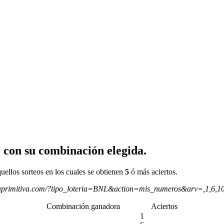
 con su combinación elegida.
uellos sorteos en los cuales se obtienen
5
ó más aciertos.
aprimitiva.com/?tipo_loteria=BNL&action=mis_numeros&arv=,1,6,1
Combinación ganadora
Aciertos
1