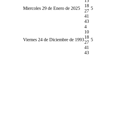
15
18
Miercoles 29 de Enero de 2025
5
27
41
43
4
10
18
Viernes 24 de Diciembre de 1993
5
27
41
43