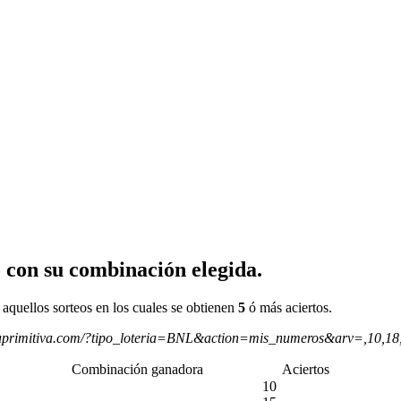
 con su combinación elegida.
 aquellos sorteos en los cuales se obtienen
5
ó más aciertos.
aprimitiva.com/?tipo_loteria=BNL&action=mis_numeros&arv=,10,18
Combinación ganadora
Aciertos
10