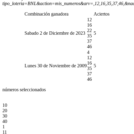
tipo_loteria=BNL&action=mis_numeros&arv=,12,16,35,37,46,&na
Combinación ganadora
Aciertos
12
16
22
Sabado 2 de Diciembre de 2023
5
35
37
46
4
12
16
Lunes 30 de Noviembre de 2009
5
35
37
46
números seleccionados
10
20
30
40
1
11