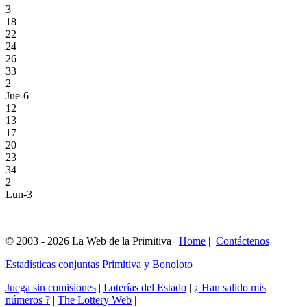
3
18
22
24
26
33
2
Jue-6
12
13
17
20
23
34
2
Lun-3
© 2003 - 2026 La Web de la Primitiva |
Home
|
Contáctenos
Estadísticas conjuntas Primitiva y Bonoloto
Juega sin comisiones
|
Loterías del Estado
|
¿ Han salido mis
números ?
|
The Lottery Web
|