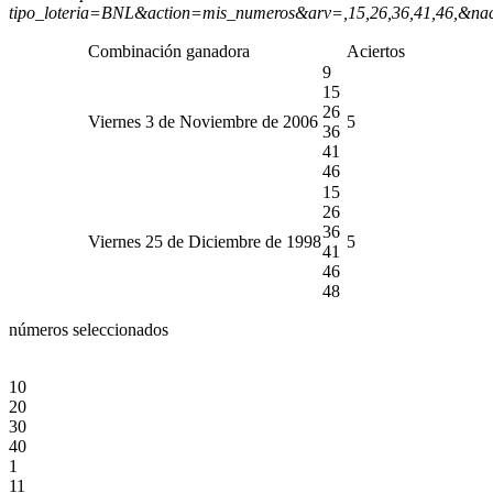
tipo_loteria=BNL&action=mis_numeros&arv=,15,26,36,41,46,&na
Combinación ganadora
Aciertos
9
15
26
Viernes 3 de Noviembre de 2006
5
36
41
46
15
26
36
Viernes 25 de Diciembre de 1998
5
41
46
48
números seleccionados
10
20
30
40
1
11