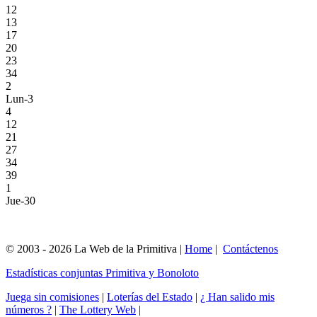
12
13
17
20
23
34
2
Lun-3
4
12
21
27
34
39
1
Jue-30
© 2003 - 2026 La Web de la Primitiva |
Home
|
Contáctenos
Estadísticas conjuntas Primitiva y Bonoloto
Juega sin comisiones
|
Loterías del Estado
|
¿ Han salido mis
números ?
|
The Lottery Web
|