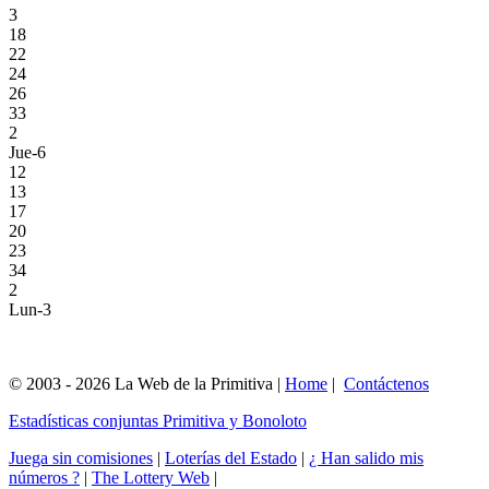
3
18
22
24
26
33
2
Jue-6
12
13
17
20
23
34
2
Lun-3
© 2003 - 2026 La Web de la Primitiva |
Home
|
Contáctenos
Estadísticas conjuntas Primitiva y Bonoloto
Juega sin comisiones
|
Loterías del Estado
|
¿ Han salido mis
números ?
|
The Lottery Web
|