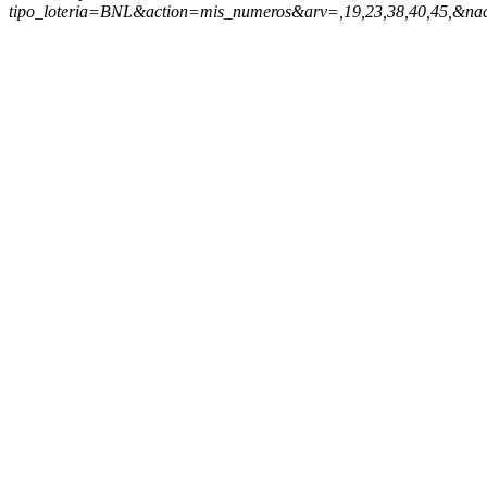
tipo_loteria=BNL&action=mis_numeros&arv=,19,23,38,40,45,&na