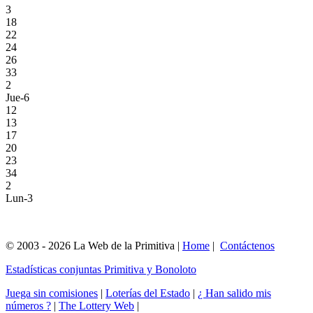
3
18
22
24
26
33
2
Jue-6
12
13
17
20
23
34
2
Lun-3
© 2003 - 2026 La Web de la Primitiva |
Home
|
Contáctenos
Estadísticas conjuntas Primitiva y Bonoloto
Juega sin comisiones
|
Loterías del Estado
|
¿ Han salido mis
números ?
|
The Lottery Web
|