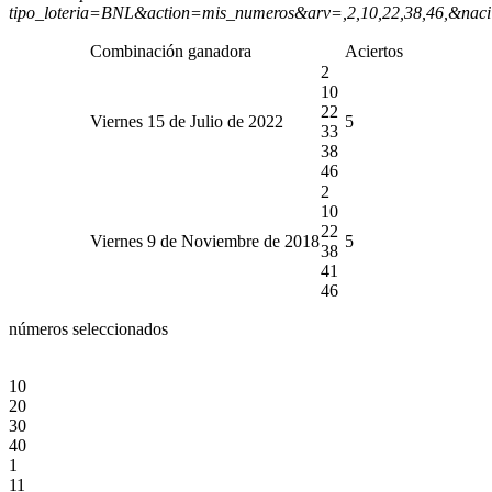
tipo_loteria=BNL&action=mis_numeros&arv=,2,10,22,38,46,&nac
Combinación ganadora
Aciertos
2
10
22
Viernes 15 de Julio de 2022
5
33
38
46
2
10
22
Viernes 9 de Noviembre de 2018
5
38
41
46
números seleccionados
10
20
30
40
1
11